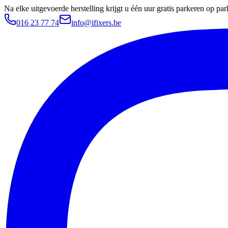
Na elke uitgevoerde herstelling krijgt u één uur gratis parkeren op 
016 23 77 74
info@ifixers.be