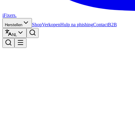
iFixers.
Shop
Verkopen
Hulp na phishing
Contact
B2B
Herstellen
NL