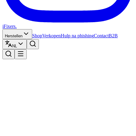
iFixers.
Shop
Verkopen
Hulp na phishing
Contact
B2B
Herstellen
NL
Verzend zelf uw toestel:
budgetvriendelijk en naar eigen wens.
Why you should buy from us