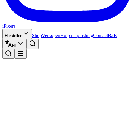
iFixers.
Shop
Verkopen
Hulp na phishing
Contact
B2B
Herstellen
NL
Welkom bij iFixers
Je toestel herstellen, kopen of
verkopen
was nog nooit zo eenvoudig
Smartphones, tablets, laptops en consoles — herstellen, kopen of
verkopen in Leuven en online.
14 jaar ervaring