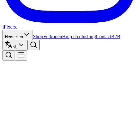
iFixers.
Shop
Verkopen
Hulp na phishing
Contact
B2B
Herstellen
NL