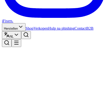
iFixers.
Shop
Verkopen
Hulp na phishing
Contact
B2B
Herstellen
NL
Herstellingen
698+ modellen
Zoeken