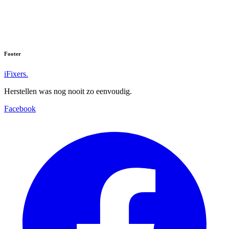
Kom langs in Leuven voor advies, een refurbished toestel of een
nieuw exemplaar met gratis gegevensoverdracht.
Kom langs in de winkel
Stel je vraag
Footer
iFixers.
Herstellen was nog nooit zo eenvoudig.
Facebook