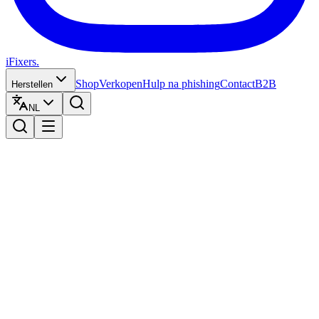
iFixers.
Shop
Verkopen
Hulp na phishing
Contact
B2B
Herstellen
NL
In onze winkel
Koop je volgende toestel bij iFixers
Bij iFixers koop je smartphones, tablets en computers van alle
merken — nieuw én refurbished, met persoonlijk advies van herstel-
experts in Leuven.
Apple
Samsung
Google
OnePlus
Xiaomi
Microsoft
HP
Accessoires