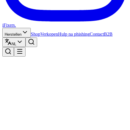
iFixers.
Shop
Verkopen
Hulp na phishing
Contact
B2B
Herstellen
NL
Status
Herstel status
Bekijk hier de status van uw herstelling
Zoeken