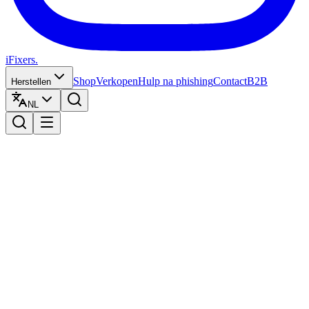
iFixers.
Shop
Verkopen
Hulp na phishing
Contact
B2B
Herstellen
NL