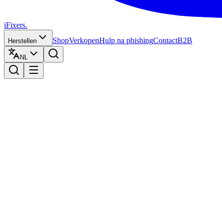
iFixers.
Shop
Verkopen
Hulp na phishing
Contact
B2B
Herstellen
NL
Hallo, hoe kunnen wij u helpen?
Zo kunt u ons bereiken