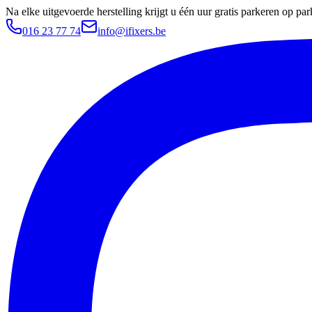
Na elke uitgevoerde herstelling krijgt u één uur gratis parkeren op 
016 23 77 74
info@ifixers.be