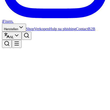
iFixers.
Shop
Verkopen
Hulp na phishing
Contact
B2B
Herstellen
NL