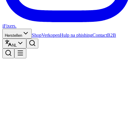
iFixers.
Shop
Verkopen
Hulp na phishing
Contact
B2B
Herstellen
NL