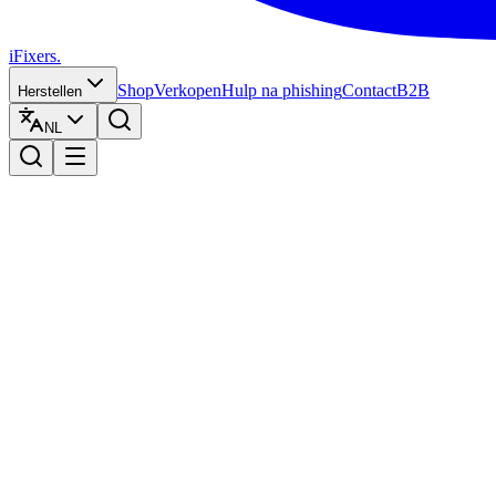
iFixers.
Shop
Verkopen
Hulp na phishing
Contact
B2B
Herstellen
NL