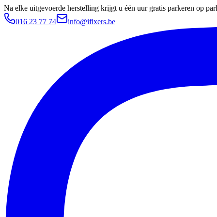
Na elke uitgevoerde herstelling krijgt u één uur gratis parkeren op 
016 23 77 74
info@ifixers.be