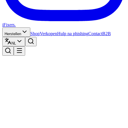
iFixers.
Shop
Verkopen
Hulp na phishing
Contact
B2B
Herstellen
NL