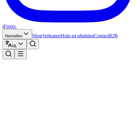
iFixers.
Shop
Verkopen
Hulp na phishing
Contact
B2B
Herstellen
NL