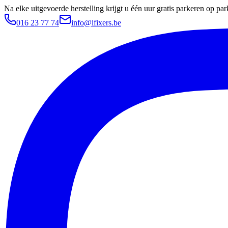
Na elke uitgevoerde herstelling krijgt u één uur gratis parkeren op 
016 23 77 74
info@ifixers.be