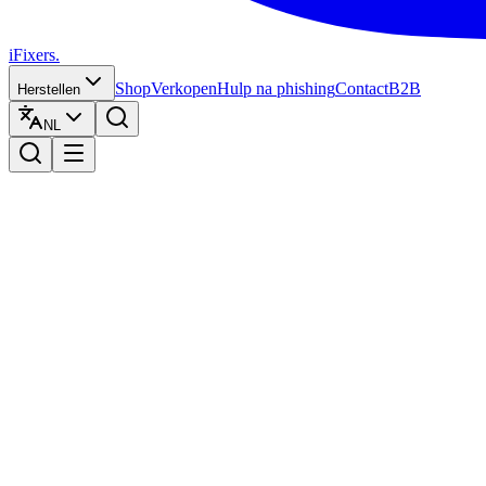
iFixers.
Shop
Verkopen
Hulp na phishing
Contact
B2B
Herstellen
NL