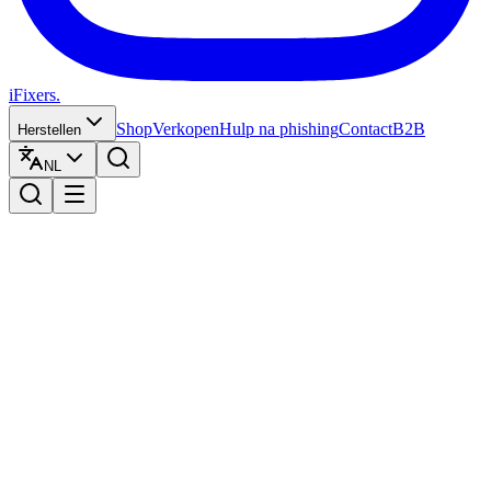
iFixers.
Shop
Verkopen
Hulp na phishing
Contact
B2B
Herstellen
NL