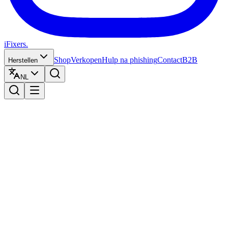
iFixers.
Shop
Verkopen
Hulp na phishing
Contact
B2B
Herstellen
NL