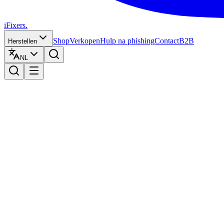
iFixers.
Shop
Verkopen
Hulp na phishing
Contact
B2B
Herstellen
NL