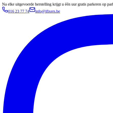
Na elke uitgevoerde herstelling krijgt u één uur gratis parkeren op 
016 23 77 74
info@ifixers.be