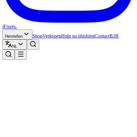
iFixers.
Shop
Verkopen
Hulp na phishing
Contact
B2B
Herstellen
NL