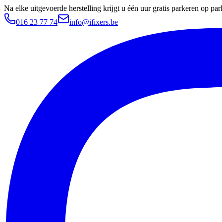
Na elke uitgevoerde herstelling krijgt u één uur gratis parkeren op 
016 23 77 74
info@ifixers.be