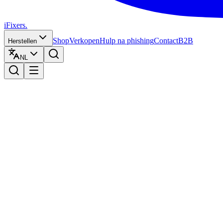
iFixers.
Shop
Verkopen
Hulp na phishing
Contact
B2B
Herstellen
NL