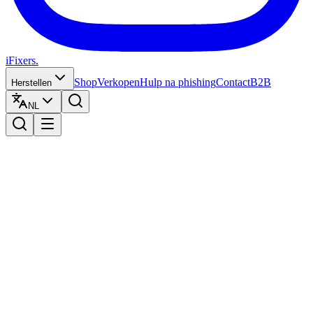
iFixers.
Shop
Verkopen
Hulp na phishing
Contact
B2B
Herstellen
NL