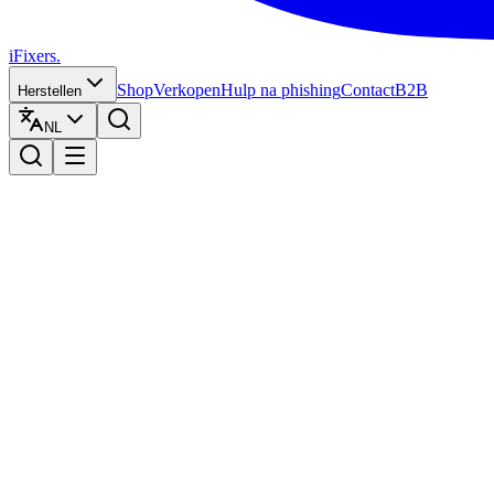
iFixers.
Shop
Verkopen
Hulp na phishing
Contact
B2B
Herstellen
NL