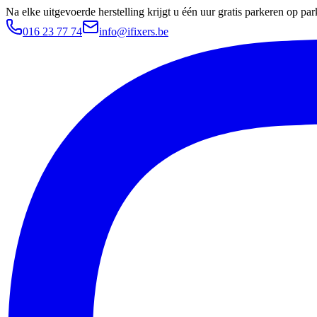
Na elke uitgevoerde herstelling krijgt u één uur gratis parkeren op 
016 23 77 74
info@ifixers.be