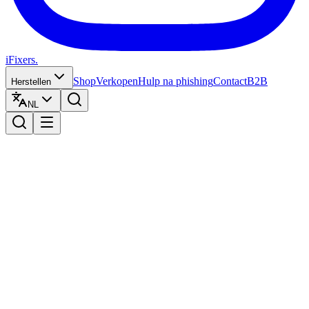
iFixers.
Shop
Verkopen
Hulp na phishing
Contact
B2B
Herstellen
NL