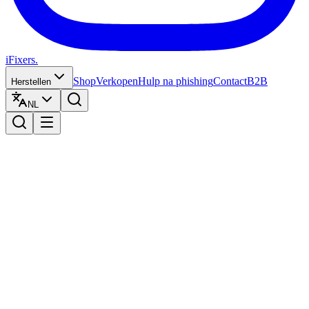
iFixers.
Shop
Verkopen
Hulp na phishing
Contact
B2B
Herstellen
NL