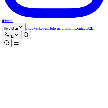
iFixers.
Shop
Verkopen
Hulp na phishing
Contact
B2B
Herstellen
NL