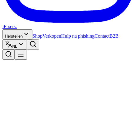
iFixers.
Shop
Verkopen
Hulp na phishing
Contact
B2B
Herstellen
NL