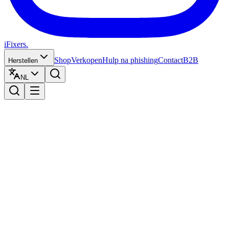
iFixers.
Shop
Verkopen
Hulp na phishing
Contact
B2B
Herstellen
NL