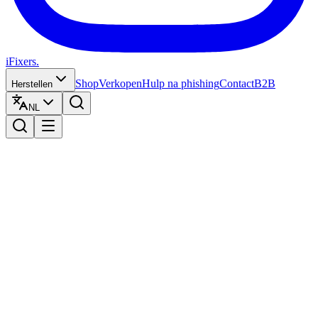
iFixers.
Shop
Verkopen
Hulp na phishing
Contact
B2B
Herstellen
NL