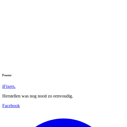
We hebben helaas niets gevonden voor:
''
Vind u uw toestel niet? Neem dan contact met ons op.
Footer
iFixers.
Herstellen was nog nooit zo eenvoudig.
Facebook