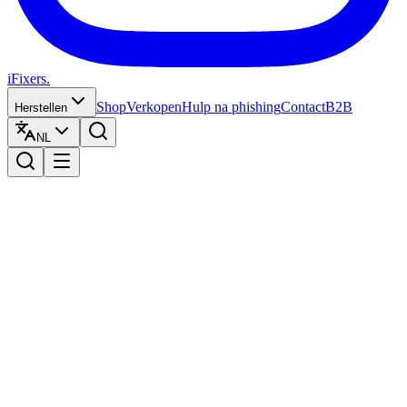
iFixers.
Shop
Verkopen
Hulp na phishing
Contact
B2B
Herstellen
NL