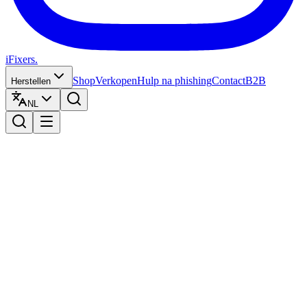
iFixers.
Shop
Verkopen
Hulp na phishing
Contact
B2B
Herstellen
NL