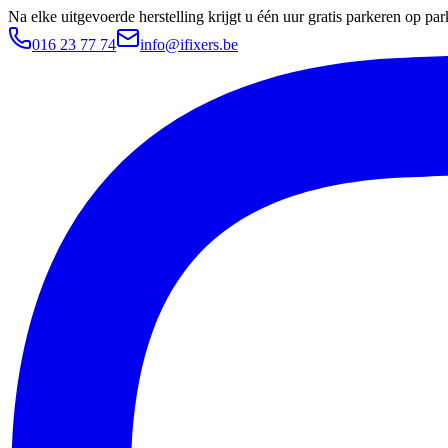
Na elke uitgevoerde herstelling krijgt u één uur gratis parkeren op 
016 23 77 74
info@ifixers.be