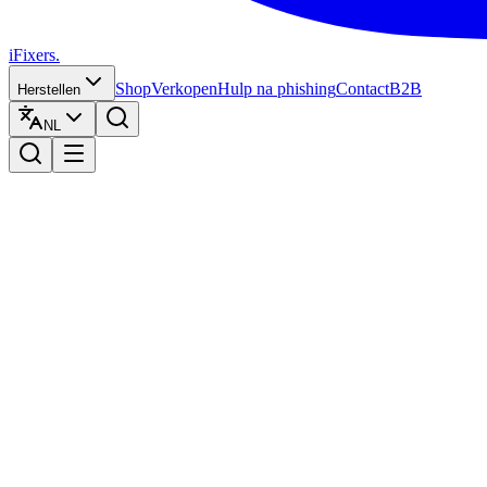
iFixers.
Shop
Verkopen
Hulp na phishing
Contact
B2B
Herstellen
NL