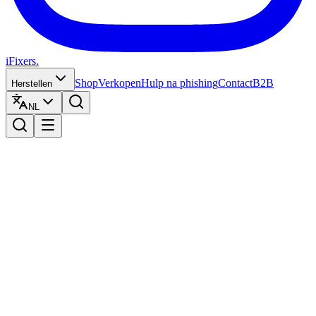
iFixers.
Shop
Verkopen
Hulp na phishing
Contact
B2B
Herstellen
NL