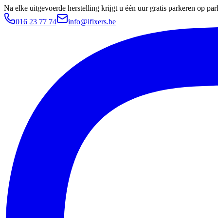
Na elke uitgevoerde herstelling krijgt u één uur gratis parkeren op 
016 23 77 74
info@ifixers.be