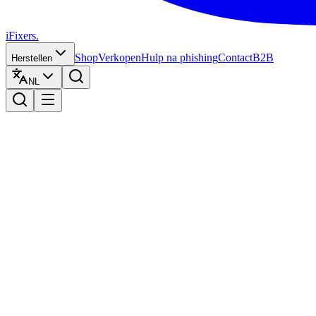
iFixers.
Shop
Verkopen
Hulp na phishing
Contact
B2B
Herstellen
NL