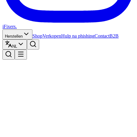
iFixers.
Shop
Verkopen
Hulp na phishing
Contact
B2B
Herstellen
NL