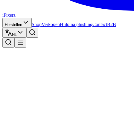
iFixers.
Shop
Verkopen
Hulp na phishing
Contact
B2B
Herstellen
NL