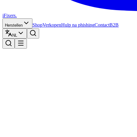
iFixers.
Shop
Verkopen
Hulp na phishing
Contact
B2B
Herstellen
NL