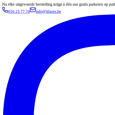
Na elke uitgevoerde herstelling krijgt u één uur gratis parkeren op 
016 23 77 74
info@ifixers.be