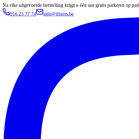
Na elke uitgevoerde herstelling krijgt u één uur gratis parkeren op 
016 23 77 74
info@ifixers.be