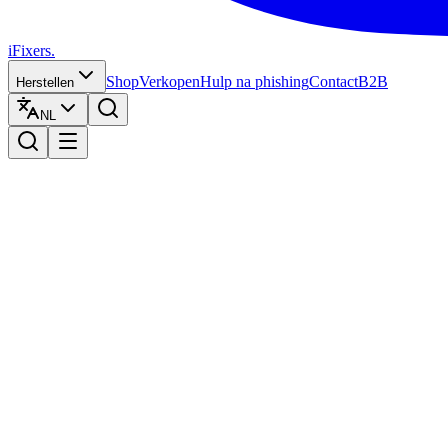
iFixers.
Shop
Verkopen
Hulp na phishing
Contact
B2B
Herstellen
NL