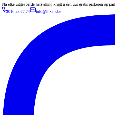
Na elke uitgevoerde herstelling krijgt u één uur gratis parkeren op 
016 23 77 74
info@ifixers.be