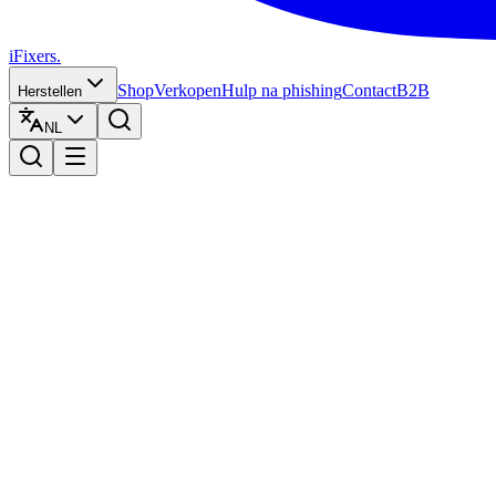
iFixers.
Shop
Verkopen
Hulp na phishing
Contact
B2B
Herstellen
NL