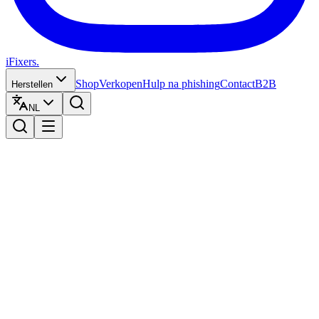
iFixers.
Shop
Verkopen
Hulp na phishing
Contact
B2B
Herstellen
NL