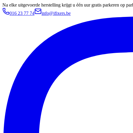
Na elke uitgevoerde herstelling krijgt u één uur gratis parkeren op 
016 23 77 74
info@ifixers.be