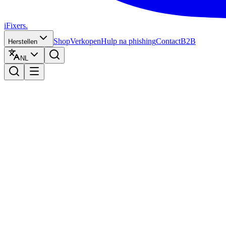
iFixers.
Shop
Verkopen
Hulp na phishing
Contact
B2B
Herstellen
NL