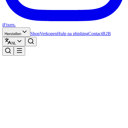
iFixers.
Shop
Verkopen
Hulp na phishing
Contact
B2B
Herstellen
NL