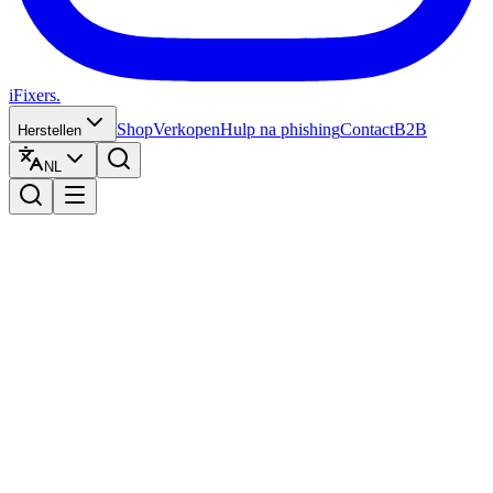
iFixers.
Shop
Verkopen
Hulp na phishing
Contact
B2B
Herstellen
NL