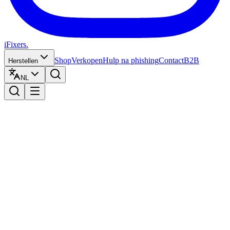
iFixers.
Shop
Verkopen
Hulp na phishing
Contact
B2B
Herstellen
NL