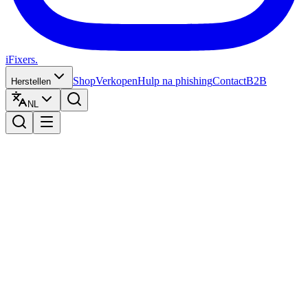
iFixers.
Shop
Verkopen
Hulp na phishing
Contact
B2B
Herstellen
NL