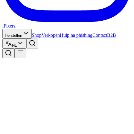
iFixers.
Shop
Verkopen
Hulp na phishing
Contact
B2B
Herstellen
NL