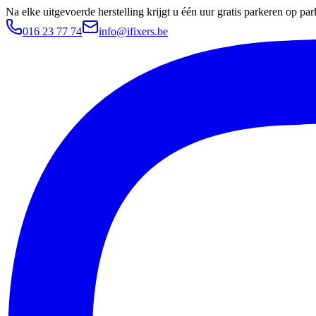
Na elke uitgevoerde herstelling krijgt u één uur gratis parkeren op 
016 23 77 74
info@ifixers.be