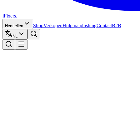
iFixers.
Shop
Verkopen
Hulp na phishing
Contact
B2B
Herstellen
NL