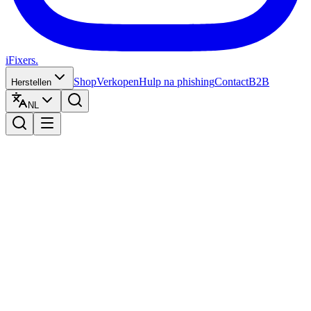
iFixers.
Shop
Verkopen
Hulp na phishing
Contact
B2B
Herstellen
NL