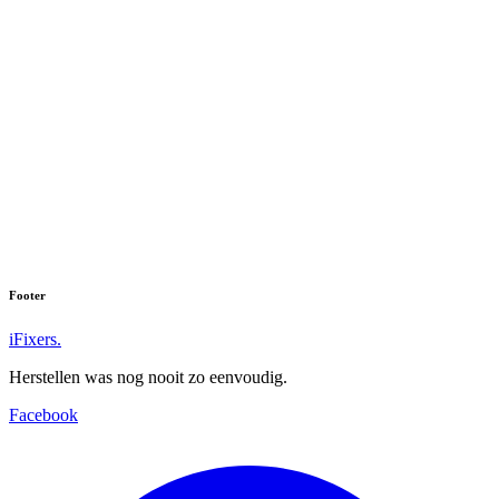
We hebben helaas niets gevonden voor:
''
Vind u uw toestel niet? Neem dan contact met ons op.
Footer
iFixers.
Herstellen was nog nooit zo eenvoudig.
Facebook