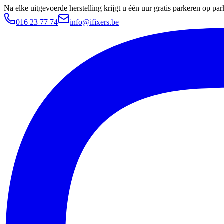
Na elke uitgevoerde herstelling krijgt u één uur gratis parkeren op 
016 23 77 74
info@ifixers.be