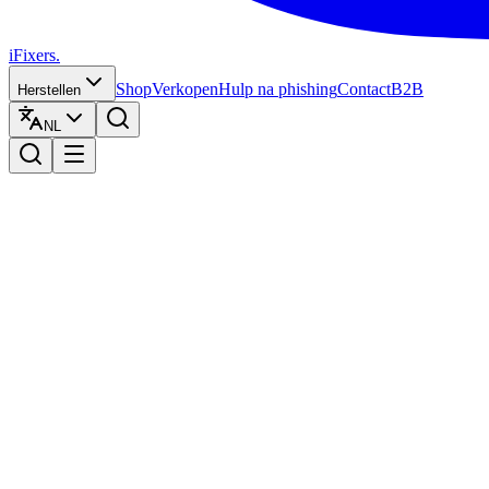
iFixers.
Shop
Verkopen
Hulp na phishing
Contact
B2B
Herstellen
NL