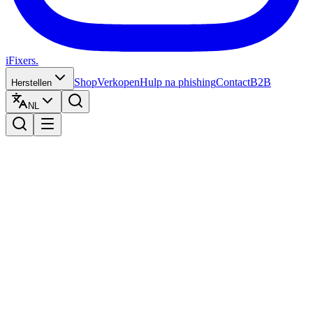
iFixers.
Shop
Verkopen
Hulp na phishing
Contact
B2B
Herstellen
NL