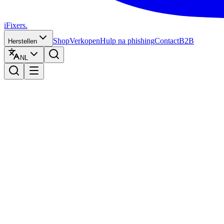
iFixers.
Shop
Verkopen
Hulp na phishing
Contact
B2B
Herstellen
NL