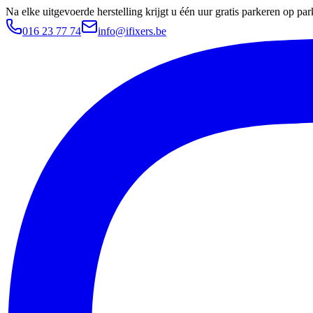
Na elke uitgevoerde herstelling krijgt u één uur gratis parkeren op 
016 23 77 74
info@ifixers.be